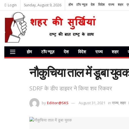
होम
टॉप न्यूज़
देश
विदेश
राज्य
शहर
ए
Login
Sunday, August 9, 2026
होम
टॉप न्यूज़
देश
विदेश
राज्य
शहर
नौकुचिया ताल में डूबा युव
SDRF के डीप डाइवर ने किया शव रिकवर
by
Editor@SKS
August 31, 2021
in
राज्य
,
शहर