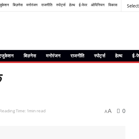
जुकेशन
बिज़नेस
मनोरंजन
राजनीति
स्पोर्ट्स
हेल्थ
ई-पेपर
ओपिनियन
विकास
एजुकेशन
बिज़नेस
मनोरंजन
राजनीति
स्पोर्ट्स
हेल्थ
ई-प
क
0
A
Reading Time: 1min read
A