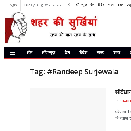
होम
टॉप न्यूज़
देश
विदेश
राज्य
शहर
एज
Login
Friday, August 7, 2026
होम
टॉप न्यूज़
देश
विदेश
राज्य
शहर
Tag:
#Randeep Surjewala
संविधान
BY
SHAHE
हरियाणा 14
को बताया रा