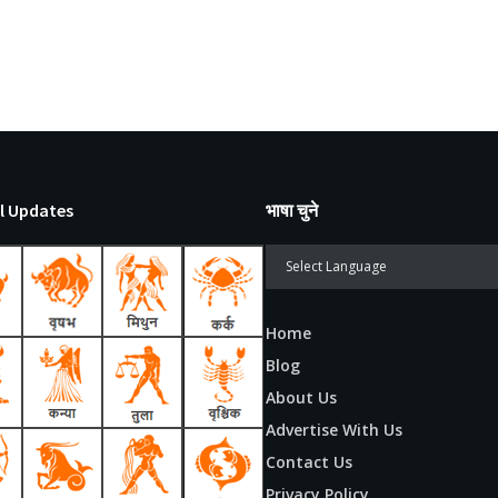
l Updates
भाषा चुने
Home
Blog
About Us
Advertise With Us
Contact Us
Privacy Policy