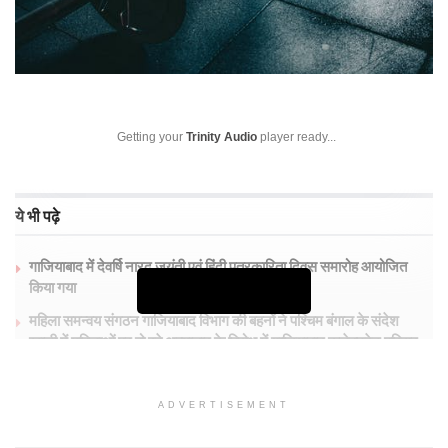
Getting your
Trinity Audio
player ready...
ये भी पढ़े
गाजियाबाद में देवर्षि नारद जयंती एवं हिंदी पत्रकारिता दिवस समारोह आयोजित
किया गया
Continue Reading
महिला समन्वय संगठन गाजियाबाद विभाग की बहनों ने पश्चिम बंगाल के संदेश
खाली में महिलाओं पर हो रहे अत्याचार के विरोध में गाजियाबाद कलेक्ट्रेट परिसर
में प्रदर्शन किया तथा महामहिम राष्ट्रपति को संबोधित ज्ञापन भी जिलाधिकारी को
सौंपा
ADVERTISEMENT
निवेश मित्र योजनाओं का कैंपों के माध्यम से होगा जागरूकता अभियान :मयूर
माहेश्वरी