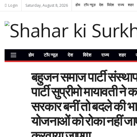
होम
टॉप न्यूज़
देश
विदेश
राज्य
शहर
Login
Saturday, August 8, 2026
होम
टॉप न्यूज़
देश
विदेश
राज्य
शहर
बहुजन समाज पार्टी संस्था
पार्टी सुप्रीमो मायावती न
सरकार बनीं तो बदले की भाव
योजनाओं को रोका नहीं जाएग
करवाया जाएगा