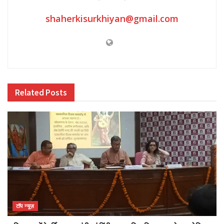
shaherkisurkhiyan@gmail.com
Related
Posts
टॉप न्यूज़