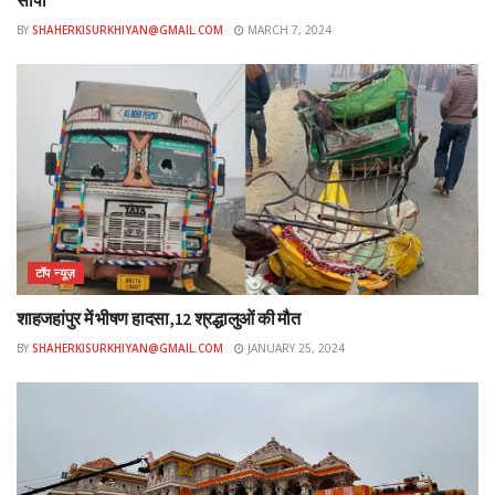
सौंपा
BY
SHAHERKISURKHIYAN@GMAIL.COM
MARCH 7, 2024
टॉप न्यूज़
शाहजहांपुर में भीषण हादसा,12 श्रद्धालुओं की मौत
BY
SHAHERKISURKHIYAN@GMAIL.COM
JANUARY 25, 2024