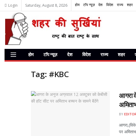
होम
टॉप न्यूज़
देश
विदेश
राज्य
शहर
Login
Saturday, August 8, 2026
होम
टॉप न्यूज़
देश
विदेश
राज्य
शहर
Tag:
#KBC
आगरा क
अमिताभ 
BY
EDITO
आगरा,(विवे
पर अमिताभ ब