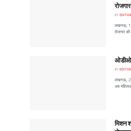
रोजगार
BY
EDITO
लखनऊ, 12 
रोजगार की म
ओडीओपी 
BY
EDITO
लखनऊ, 29 स
अब महिलाओं
मिशन श