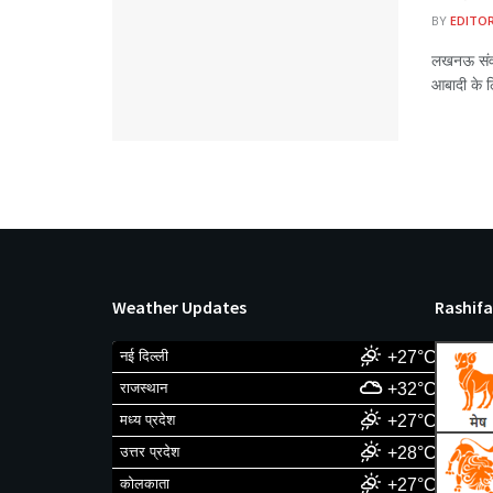
BY
EDITO
लखनऊ संवा
आबादी के ल
Weather Updates
Rashifa
नई दिल्ली
+27°C
राजस्थान
+32°C
मध्य प्रदेश
+27°C
उत्तर प्रदेश
+28°C
कोलकाता
+27°C