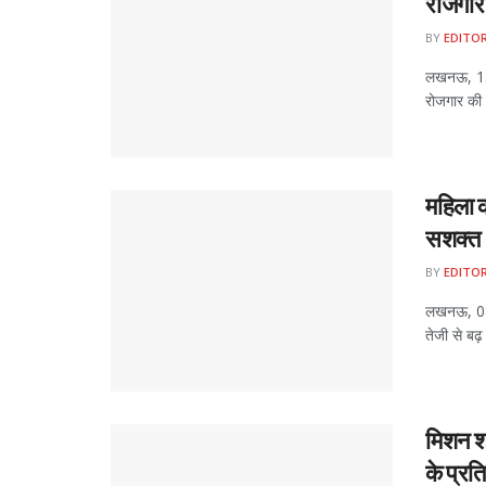
रोजगार
BY
EDITO
लखनऊ, 15 
रोजगार की म
महिला क
सशक्‍त
BY
EDITO
लखनऊ, 08 
तेजी से बढ़ 
मिशन श
के प्र