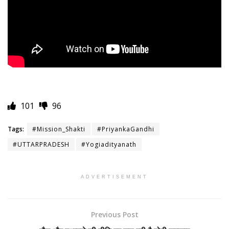
101
96
Tags:
#Mission_Shakti
#PriyankaGandhi
#UTTARPRADESH
#Yogiadityanath
ADVERTISEMENT
Previous Post