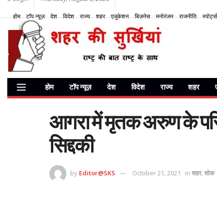
होम
टॉप न्यूज़
देश
विदेश
राज्य
शहर
एजुकेशन
बिज़नेस
मनोरंजन
राजनीति
स्पोर्ट्स
होम
टॉप न्यूज़
देश
विदेश
राज्य
शहर
आगरा में मृतक अरुण के परि
सिद्दकी
by
Editor@SKS
October 21, 2021
in
शहर
,
शोक