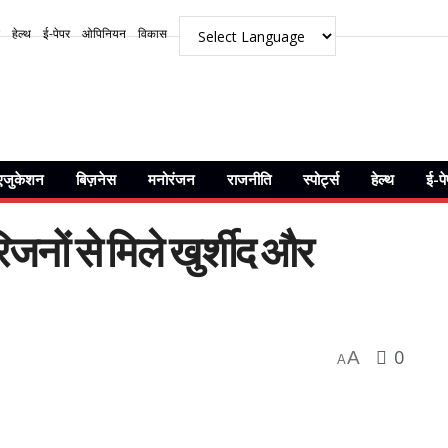
हेल्थ
ई-पेपर
ओपिनियन
विकास
एजुकेशन
बिज़नेस
मनोरंजन
राजनीति
स्पोर्ट्स
हेल्थ
ई-प
जनों से मिले खुर्शीद और
0
A
A