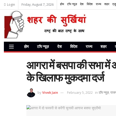
होम
टॉप न्यूज़
देश
विदेश
राज्य
शहर
एज
Login
Friday, August 7, 2026
होम
टॉप न्यूज़
देश
विदेश
राज्य
शहर
आगरा में बसपा की सभा में 
के खिलाफ मुकदमा दर्ज
by
Vivek Jain
February 5, 2022
in
टॉप न्यूज़
,
राजन