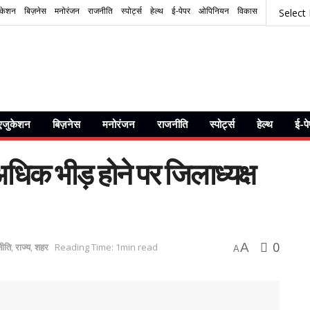
ुकेशन
बिज़नेस
मनोरंजन
राजनीति
स्पोर्ट्स
हेल्थ
ई-पेपर
ओपिनियन
विकास
एजुकेशन
बिज़नेस
मनोरंजन
राजनीति
स्पोर्ट्स
हेल्थ
ई-प
अधिक भीड़ होने पर जिलाध्यक्ष
0
A
ीति
,
राज्य
,
शहर
Reading Time: 1min read
A