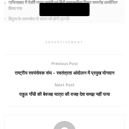
गाजियाबाद में देवर्षि नारद जयंती एवं हिंदी पत्रकारिता दिवस समारोह आयोजित
किया गया
Continue Reading
हिंदुत्व के आत्मबोध से भारत की होगी प्रगति
E.Paper शहर की सुर्खियां
ADVERTISEMENT
Previous Post
राष्ट्रीय स्वयंसेवक संघ – स्वतंत्रता आंदोलन में प्रमुख योगदान
Next Post
राहुल गाँधी की बेवजह यात्रा की वजह देश समझ नहीं पाया
द्वारा डॉ संजय श्रीवास्तव महू7000586652
जिस तरह हर देश का संविधान होता है जिसके अनुसार वह देश चलता है उसी