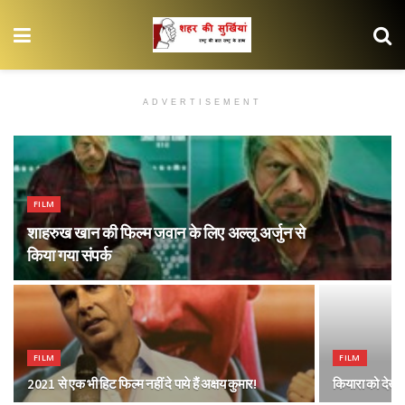
ADVERTISEMENT
FILM
शाहरुख खान की फिल्म जवान के लिए अल्लू अर्जुन से
किया गया संपर्क
FILM
FILM
2021 से एक भी हिट फिल्म नहीं दे पाये हैं अक्षय कुमार!
कियारा को देखकर