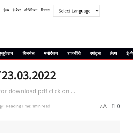
हेल्थ
ई-पेपर
ओपिनियन
विकास
एजुकेशन
बिज़नेस
मनोरंजन
राजनीति
स्पोर्ट्स
हेल्थ
ई-प
ां 23.03.2022
or download pdf click on ...
0
A
यूज़
Reading Time: 1min read
A