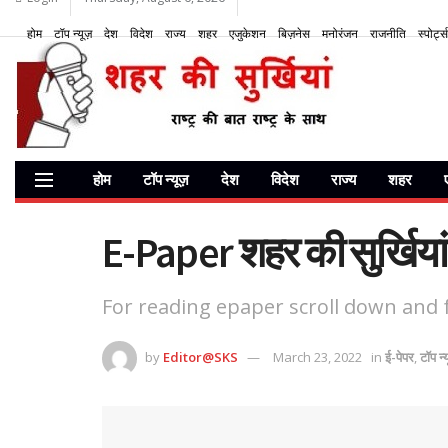
होम
टॉप न्यूज़
देश
विदेश
राज्य
शहर
एजुकेशन
बिज़नेस
मनोरंजन
राजनीति
स्पोर्ट्स
होम
टॉप न्यूज़
देश
विदेश
राज्य
शहर
E-Paper शहर की सुर्खिय
For reading epaper scroll down and f
by
Editor@SKS
March 23, 2022
in
ई-पेपर
,
टॉप न्