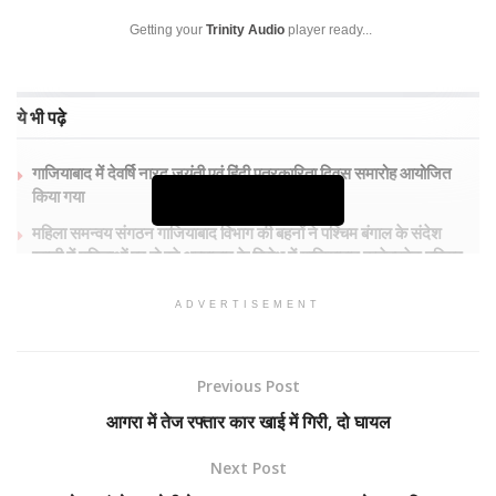
Getting your
Trinity Audio
player ready...
ये भी पढ़े
गाजियाबाद में देवर्षि नारद जयंती एवं हिंदी पत्रकारिता दिवस समारोह आयोजित
किया गया
Continue Reading
महिला समन्वय संगठन गाजियाबाद विभाग की बहनों ने पश्चिम बंगाल के संदेश
खाली में महिलाओं पर हो रहे अत्याचार के विरोध में गाजियाबाद कलेक्ट्रेट परिसर
में प्रदर्शन किया तथा महामहिम राष्ट्रपति को संबोधित ज्ञापन भी जिलाधिकारी को
सौंपा
ADVERTISEMENT
निवेश मित्र योजनाओं का कैंपों के माध्यम से होगा जागरूकता अभियान :मयूर
माहेश्वरी
Previous Post
आगरा में तेज रफ्तार कार खाई में गिरी, दो घायल
Next Post