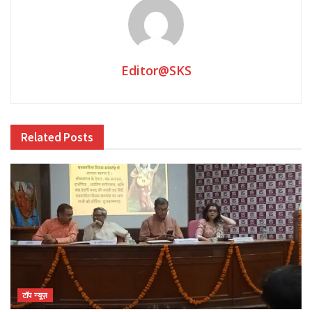
30
69
Tags:
#Bundelkhand
Editor@SKS
Related
Posts
टॉप न्यूज़