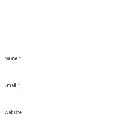
इसी तरह लखनऊ की ऐशबाग ईदगाह स्थित जामा मस्जिद में जुहर की नमाज
के बाद इस्लामिक सेंटर ऑफ इंडिया के अध्यक्ष एवं ईदगाह के इमाम मौलाना
खालिद रशीद फरंगी महली ने चंद्रयान-3 की सफल लैंडिंग के लिए दुआ
कराई। दुआ में काफी तादात में लोग शामिल हुए ।
916
Name
*
Tags:
#Chandrayaan3
#ISRO
Email
*
Website