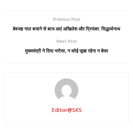
सौंपा
Previous Post
बेवजह गाल बजाने से बाज आएं अखिलेश और प्रियंका: सिद्धार्थनाथ
राजू गुसाईं देहरादून
Next Post
बरसाती मौसम में पहाड़ी रास्तों का सफर अत्यधिक खतरनाक हो जाता है।
मुख्यमंत्री ने दिया भरोसा, न कोई भूखा रहेगा न बेघर
एक ओर पहाड़ से गिरते पत्थर और मलबे का खतरा तो दूसरी ओर इन मलबे
और कीचड़ के कारण रास्तों पर बनी फिसलन से भी कई सड़क दुर्घटनाये हो
जाती है ।
आज घटना चमोली जिले से है ,जहां SDRF पोस्ट गोचर में Hc भगत सिंह को
चौकी कर्णप्रयाग से सूचना मिली कि कर्णप्रयाग के पास एक ट्रक गिर गया है
जिसमें 02 व्यक्ति सवार थे ।उक्त सूचना पर SDRF रेस्क्यू टीम si
कुलदीपक पांडे के हमराह तुरन्त घटनास्थल पहुँची और रेस्क्यू ऑपरेशन शुरू
Editor@SKS
कीया गया।
ट्रक गौचर से रामनगर की ओर जा रहा था कि अनियंत्रित होकर लगभग