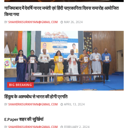
एमएसपी में बढ़ोतरी (संपूर्ण)
गाजियाबाद में देवर्षि नारद जयंती एवं हिंदी पत्रकारिता दिवस समारोह आयोजित
किया गया
लागत पर लाभ (प्रतिशत में)
BY
SHAHERKISURKHIYAN@GMAIL.COM
MAY 26, 2024
गेहूं
1975
2015
1008
40
BIG BREAKING
100
हिंदुत्व के आत्मबोध से भारत की होगी प्रगति
जौ
BY
SHAHERKISURKHIYAN@GMAIL.COM
APRIL 13, 2024
ई-पेपर
1600
E.Paper शहर की सुर्खियां
1635
BY
SHAHERKISURKHIYAN@GMAIL.COM
FEBRUARY 2, 2024