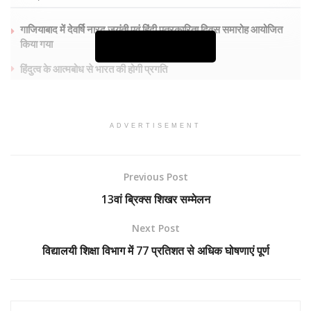
गाजियाबाद में देवर्षि नारद जयंती एवं हिंदी पत्रकारिता दिवस समारोह आयोजित
किया गया
Continue Reading
हिंदुत्व के आत्मबोध से भारत की होगी प्रगति
E.Paper शहर की सुर्खियां
ADVERTISEMENT
Previous Post
प्रधानमंत्री श्री नरेन्द्र मोदी की अध्यक्षता में आर्थिक मामलों की मंत्रिमंडल
समिति ने रबी विपणन सीजन (आरएमएस) 2022-23 के लिये सभी रबी
13वां ब्रिक्स शिखर सम्मेलन
फसलों के न्यूनतम समर्थन मूल्य (एमएसपी) में बढ़ोतरी करने को मंजूरी दे दी
Next Post
है।
विद्यालयी शिक्षा विभाग में 77 प्रतिशत से अधिक घोषणाएं पूर्ण
सरकार ने आरएमएस 2022-23 के लिए रबी फसलों की एमएसपी में इजाफा
कर दिया है, ताकि किसानों को उनके उत्पादों की लाभकारी कीमत मिल सके।
पिछले वर्ष के एमएसपी में मसूर की दाल और कैनोला (रेपसीड) तथा सरसों में