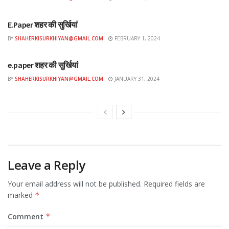
ई-पेपर
1019
E.Paper शहर की सुर्खियां
BY
SHAHERKISURKHIYAN@GMAIL.COM
FEBRUARY 1, 2024
35
ई-पेपर
60
e.paper शहर की सुर्खियां
BY
SHAHERKISURKHIYAN@GMAIL.COM
JANUARY 31, 2024
चना
5100
5230
3004
Leave a Reply
130
Your email address will not be published.
Required fields are
74
marked
*
दाल (मसूर)
Comment
*