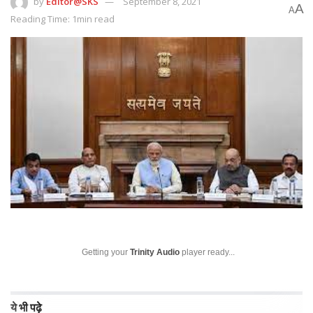
by
Editor@SKS
September 8, 2021
A
A
Reading Time: 1min read
Getting your
Trinity Audio
player ready...
ये भी पढ़े